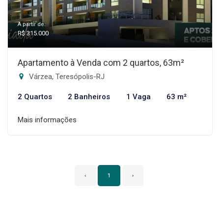
A partir de:
R$ 315.000
Apartamento à Venda com 2 quartos, 63m²
Várzea, Teresópolis-RJ
2 Quartos
2 Banheiros
1 Vaga
63 m²
Mais informações
‹
1
›