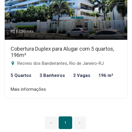
R$ 6.250
/mês
Cobertura Duplex para Alugar com 5 quartos,
196m²
Recreio dos Bandeirantes, Rio de Janeiro-RJ
5 Quartos
3 Banheiros
3 Vagas
196 m²
Mais informações
‹
1
›