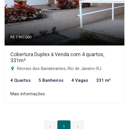
R$ 1.997.000
Cobertura Duplex à Venda com 4 quartos,
331m²
Recreio dos Bandeirantes, Rio de Janeiro-RJ
4 Quartos
5 Banheiros
4 Vagas
331 m²
Mais informações
‹
1
›