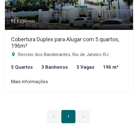
R$ 6.250
/mês
Cobertura Duplex para Alugar com 5 quartos,
196m²
Recreio dos Bandeirantes, Rio de Janeiro-RJ
5 Quartos
3 Banheiros
3 Vagas
196 m²
Mais informações
‹
1
›