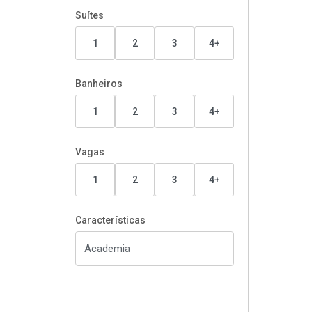
Suítes
1
2
3
4+
Banheiros
1
2
3
4+
Vagas
1
2
3
4+
Características