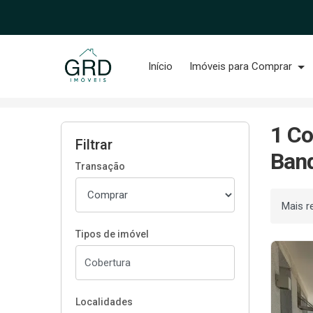
Página inicial
Início
Imóveis para Comprar
Início
Coberturas à venda
Rio de Janeiro/RJ
1 Co
Filtrar
Band
Transação
Ordenar
Tipos de imóvel
Localidades