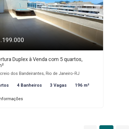
1.199.000
rtura Duplex à Venda com 5 quartos,
m²
reio dos Bandeirantes, Rio de Janeiro-RJ
rtos
4 Banheiros
3 Vagas
196 m²
informações