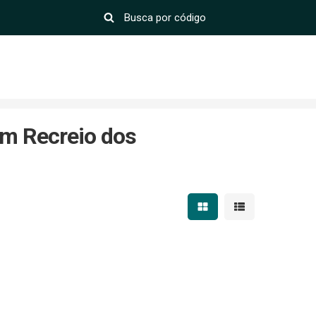
m Recreio dos
Mostrar resultados em 
Mostrar resultad