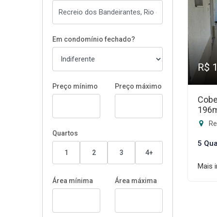
Em condomínio fechado?
R$ 
Preço mínimo
Preço máximo
Cobe
196
Rec
Quartos
5 Qua
1
2
3
4+
Mais 
Área mínima
Área máxima