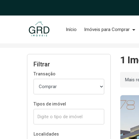
Página inicial
Início
Imóveis para Comprar
Início
Imóveis à venda
Na Planta
1 Im
Filtrar
Transação
Ordenar
Tipos de imóvel
Localidades