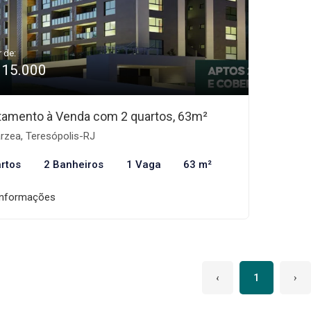
r de:
315.000
tamento à Venda com 2 quartos, 63m²
rzea, Teresópolis-RJ
rtos
2 Banheiros
1 Vaga
63 m²
informações
‹
1
›