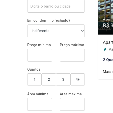
A parti
Em condomínio fechado?
R$ 
Apar
Preço mínimo
Preço máximo
Vá
2 Qua
Quartos
Mais 
1
2
3
4+
Área mínima
Área máxima