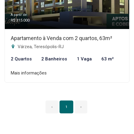
A partir de:
R$ 315.000
Apartamento à Venda com 2 quartos, 63m²
Várzea, Teresópolis-RJ
2 Quartos
2 Banheiros
1 Vaga
63 m²
Mais informações
‹
1
›