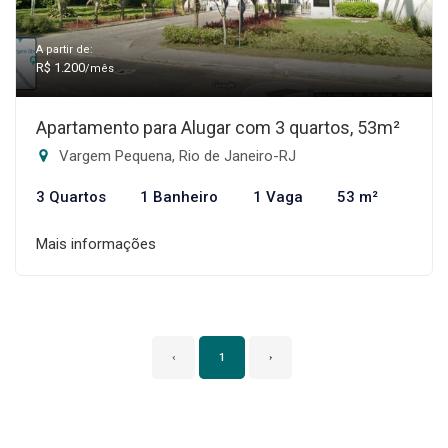
A partir de:
R$ 1.200
/mês
Apartamento para Alugar com 3 quartos, 53m²
Vargem Pequena, Rio de Janeiro-RJ
3 Quartos
1 Banheiro
1 Vaga
53 m²
Mais informações
‹
1
›