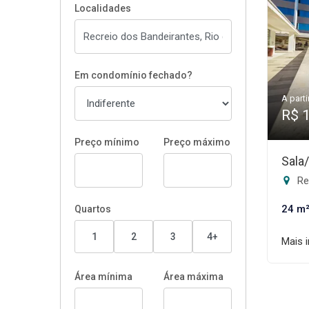
Localidades
Em condomínio fechado?
A parti
R$ 
Preço mínimo
Preço máximo
Sala
Rec
24 m
Quartos
1
2
3
4+
Mais 
Área mínima
Área máxima