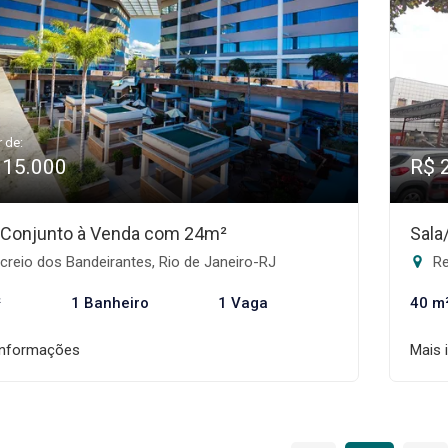
r de:
115.000
R$ 
/Conjunto à Venda com 24m²
Sala
reio dos Bandeirantes, Rio de Janeiro-RJ
Re
²
1 Banheiro
1 Vaga
40 m
informações
Mais 